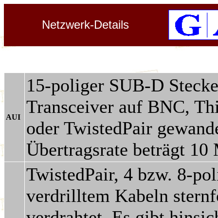
Netzwerk-Details
15-poliger SUB-D Stecker
Transceiver auf BNC, Thi
AUI
oder TwistedPair gewand
Übertragsrate beträgt 10
TwistedPair, 4 bzw. 8-pol
verdrilltem Kabeln ster
verdrahtet. Es gibt hinsi